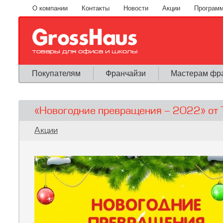
Перейти к основному содержанию
О компании
Контакты
Новости
Акции
Программ
Покупателям
Франчайзи
Мастерам фр
«Новогодние превращения - 2022» от 
Вы здесь
Акции