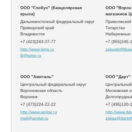
ООО "Глобус" (Канцелярская
ООО "Впрок 
крыса)
магазинов Ц
Дальневосточный федеральный округ
Приволжский
Приморский край
Татарстан
Владивосток
Набережные
+7 (423)243-37-77
+7 (855)245-
http://www.sims.ru
zakupki@tkvp
lb@sims.ru
ООО "Амиталь"
ООО "Дарт" 
Центральный федеральный округ
Центральный
Воронежская область
Московская о
Воронеж
Долгопрудны
+7 (473)224-22-22
+7 (495)120-
http://www.amital.ru
http://www.dar
mail@amital.ru
zakaz@dartoff