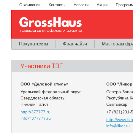
Перейти к основному содержанию
О компании
Контакты
Новости
Акции
Программ
Покупателям
Франчайзи
Мастерам фр
Участники ТЗГ
ООО «Деловой стиль»
ООО "Ликор
Уральский федеральный округ
Северо-Запа
Свердловская область
Республика 
Нижний Тагил
Сыктывкар
http://377777.ru
+7 (821)231-
info@377777.ru
http://www.liko
info@likor.ru