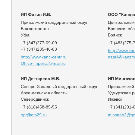
ИП Фокин И.В.
ООО "Канце
Приволжский федеральный округ
Центральный
Башкортостан
Брянская обл
Уфа
Брянск
+7 (347)277-09-09
+7 (483)275-
+7 (347)235-46-83
http://www.kan
http://www.kanc-centr.ru
natali@kanzmi
Office-imperial@mail.ru
ИП Дегтярева М.В.
ИП Мингазов
Северо-Западный федеральный округ
Приволжский
Архангельская область
Удмуртская р
Северодвинск
Ижевск
+7 (818)458-85-55
+7 (341)291-
opt@gts29.ru
minsnab2@gm