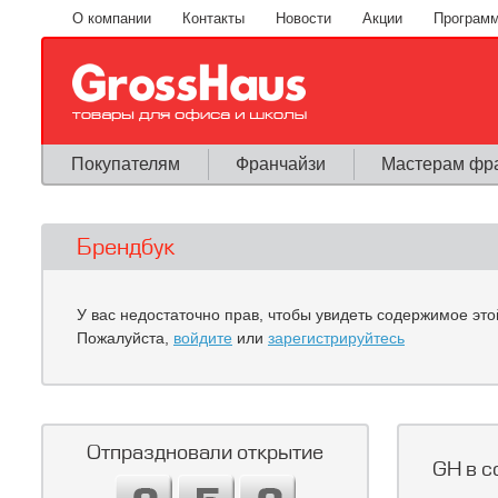
Перейти к основному содержанию
О компании
Контакты
Новости
Акции
Программ
Покупателям
Франчайзи
Мастерам фр
Брендбук
У вас недостаточно прав, чтобы увидеть содержимое это
Пожалуйста,
войдите
или
зарегистрируйтесь
Отпраздновали открытие
GH в с