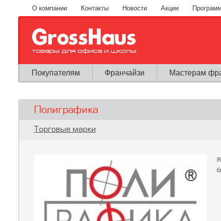
Перейти к основному содержанию
О компании
Контакты
Новости
Акции
Программ
Покупателям
Франчайзи
Мастерам фр
Полиграфика
Вы здесь
Торговые марки
Я
б