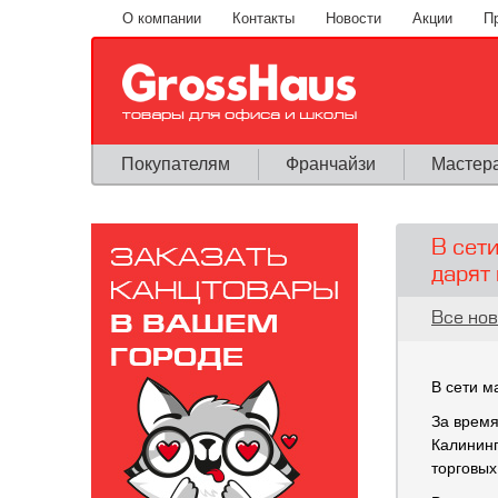
Перейти к основному содержанию
О компании
Контакты
Новости
Акции
П
Покупателям
Франчайзи
Мастер
В сет
дарят 
Вы здес
Все нов
В сети м
За время
Калининг
торговых