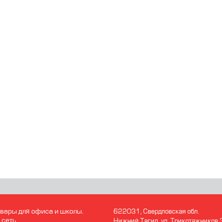
вары для офиса и школы.
622031, Свердловская обл.
 сеть
Нижний Тагил. ул. Трикотажников