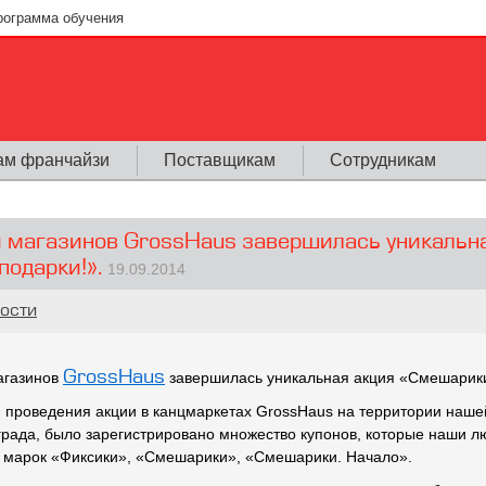
рограмма обучения
ам франчайзи
Поставщикам
Сотрудникам
и магазинов GrossHaus завершилась уникальн
подарки!».
19.09.2014
ь
ости
GrossHaus
агазинов
завершилась уникальная акция «Смешарики 
 проведения акции в канцмаркетах GrossHaus на территории наше
рада, было зарегистрировано множество купонов, которые наши л
 марок «Фиксики», «Смешарики», «Смешарики. Начало».