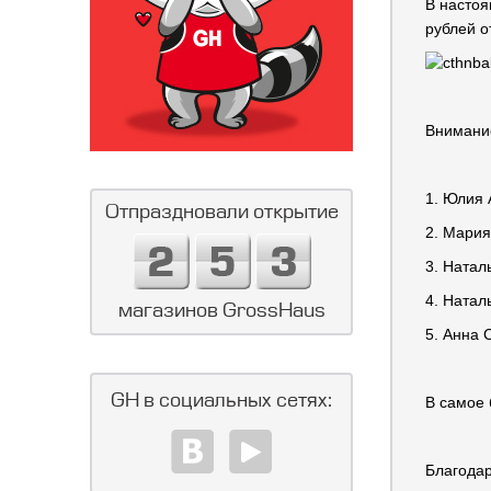
В настоя
рублей о
Внимание
1. Юлия 
Отпраздновали открытие
2. Мария
3. Натал
4. Натал
магазинов GrossHaus
5. Анна 
GH в социальных сетях:
В самое 
Благодар