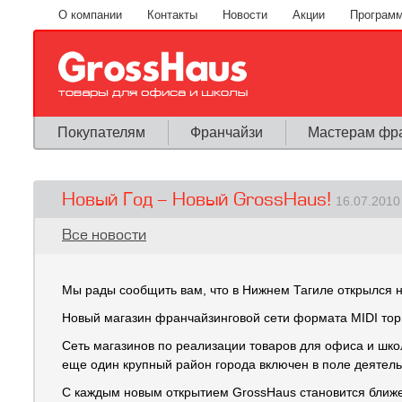
Перейти к основному содержанию
О компании
Контакты
Новости
Акции
Программ
Покупателям
Франчайзи
Мастерам фр
Новый Год - Новый GrossHaus!
16.07.2010
Вы здесь
Все новости
Мы рады сообщить вам, что в Нижнем Тагиле открылся н
Новый магазин франчайзинговой сети формата MIDI торг
Сеть магазинов по реализации товаров для офиса и шко
еще один крупный район города включен в поле деятель
С каждым новым открытием GrossHaus становится ближе