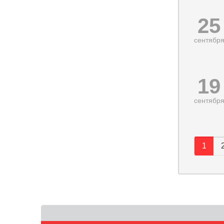
25
сентябр
19
сентябр
Стра
1