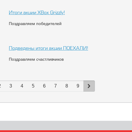
Итоги акции XBox Grizzly!
я
Поздравляем победителей
Подведены итоги акции ПОЕХАЛИ!
я
Поздравляем счастливчиков
ницы
2
3
4
5
6
7
8
9