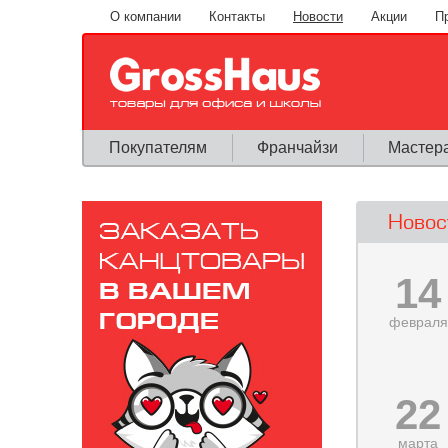
Перейти к основному содержанию
О компании
Контакты
Новости
Акции
П
Покупателям
Франчайзи
Мастер
Новос
14
февраля
22
марта