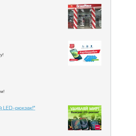
y!
ом!
й LED-рюкзак!"