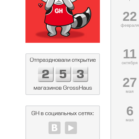
22
февраля
11
Отпраздновали открытие
октября
27
магазинов GrossHaus
мая
6
GH в социальных сетях:
мая