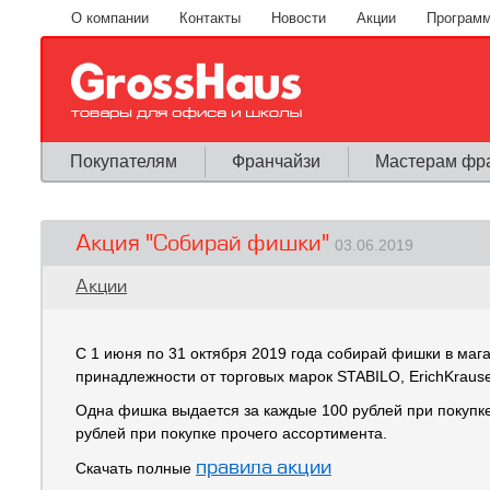
Перейти к основному содержанию
О компании
Контакты
Новости
Акции
Программ
Покупателям
Франчайзи
Мастерам фр
Акция "Собирай фишки"
03.06.2019
Вы здесь
Акции
С 1 июня по 31 октября 2019 года собирай фишки в маг
принадлежности от торговых марок STABILO, ErichKrause,
Одна фишка выдается за каждые 100 рублей при покупке 
рублей при покупке прочего ассортимента.
правила акции
Скачать полные