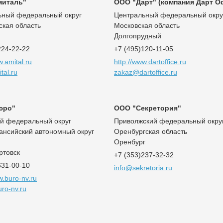
миталь"
ООО "Дарт" (компания Дарт О
ьный федеральный округ
Центральный федеральный окру
кая область
Московская область
Долгопрудный
224-22-22
+7 (495)120-11-05
w.amital.ru
http://www.dartoffice.ru
tal.ru
zakaz@dartoffice.ru
юро"
ООО "Секретория"
ий федеральный округ
Приволжский федеральный окру
ансийский автономный округ
Оренбургская область
Оренбург
ртовск
+7 (353)237-32-32
631-00-10
info@sekretoria.ru
w.buro-nv.ru
ro-nv.ru