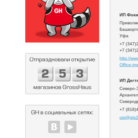
ИП Фоки
Приволж
Башкорт
Уфа
+7 (347)
+7 (347)
http://ww
Отпраздновали открытие
Office-im
ИП Дегт
магазинов GrossHaus
Северо-
Архангел
Северод
+7 (818)
GH в социальных сетях:
opt@gts2