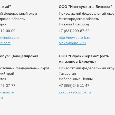
инсиб"
ООО "Инструменты Бизнеса"
ий федеральный округ
Приволжский федеральный окру
рская область
Нижегородская область
ирск
Нижний Новгород
212-00-09
+7 (831)299-87-69
w.finsib.com
http://new.buro-k.ru
ib.com
alexs@buro-k.ru
обус" (Канцелярская
ООО "Впрок -Сервис" (сеть
магазинов Циркуль)
осточный федеральный округ
Приволжский федеральный окру
кий край
Татарстан
сток
Набережные Челны
243-37-77
+7 (855)245-11-47
w.sims.ru
zakupki@tkvprok.ru
ru