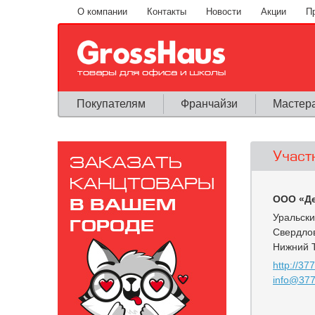
Перейти к основному содержанию
О компании
Контакты
Новости
Акции
П
Покупателям
Франчайзи
Мастер
Участ
ООО «Де
Уральск
Свердлов
Нижний 
http://37
info@377