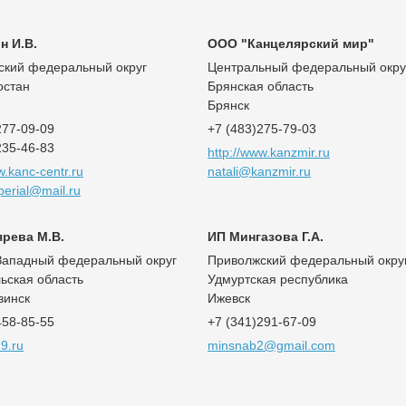
н И.В.
ООО "Канцелярский мир"
ский федеральный округ
Центральный федеральный окру
остан
Брянская область
Брянск
277-09-09
+7 (483)275-79-03
235-46-83
http://www.kanzmir.ru
w.kanc-centr.ru
natali@kanzmir.ru
perial@mail.ru
ярева М.В.
ИП Мингазова Г.А.
Западный федеральный округ
Приволжский федеральный окру
ьская область
Удмуртская республика
винск
Ижевск
458-85-55
+7 (341)291-67-09
9.ru
minsnab2@gmail.com