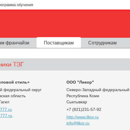
рограмма обучения
ам франчайзи
Поставщикам
Сотрудникам
ники ТЗГ
ловой стиль»
ООО "Ликор"
ий федеральный округ
Северо-Западный федеральный 
ская область
Республика Коми
Тагил
Сыктывкар
7777.ru
+7 (821)231-57-92
777.ru
http://www.likor.ru
info@likor.ru