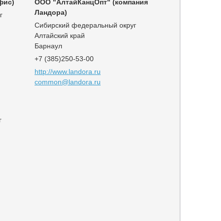
фис)
ООО "АлтайКанцОпт" (компания
Ландора)
г
Сибирский федеральный округ
Алтайский край
Барнаул
+7 (385)250-53-00
http://www.landora.ru
common@landora.ru
г