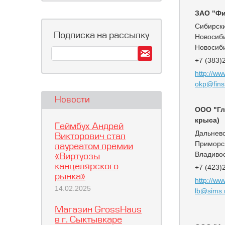
ЗАО "Ф
Сибирск
Подписка на рассылку
Новосиби
Новосиб
+7 (383)
http://ww
okp@fins
Новости
ООО "Гл
крыса)
Геймбух Андрей
Дальнев
Викторович стал
Приморс
лауреатом премии
Владиво
«Виртуозы
канцелярского
+7 (423)
рынка»
http://ww
14.02.2025
lb@sims.
Магазин GrossHaus
в г. Сыктывкаре