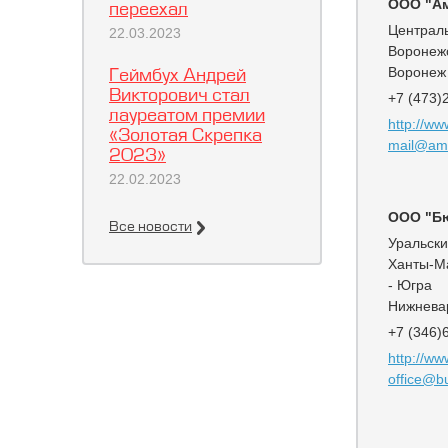
ООО "А
переехал
Централ
22.03.2023
Воронежс
Воронеж
Геймбух Андрей
Викторович стал
+7 (473)
лауреатом премии
http://ww
«Золотая Скрепка
mail@ami
2023»
22.02.2023
ООО "Б
Все новости
Уральск
Ханты-М
- Югра
Нижнева
+7 (346)
http://ww
office@bu