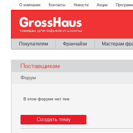
Перейти к основному содержанию
О компании
Контакты
Новости
Акции
Программ
Покупателям
Франчайзи
Мастерам фр
Поставщикам
Вы здесь
Форум
В этом форуме нет тем
Создать тему