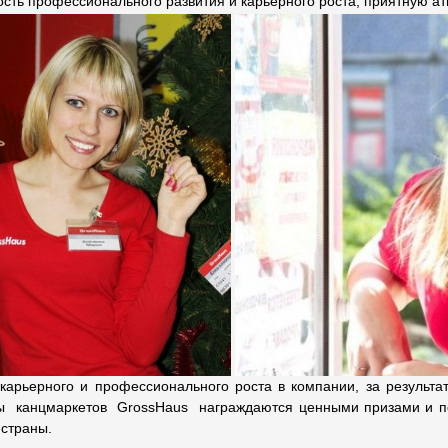
сть профессионального развития и карьерного роста, приятную ат
арьерного и профессионального роста в компании, за результат
ы канцмаркетов GrossHaus награждаются ценными призами и по
 страны.