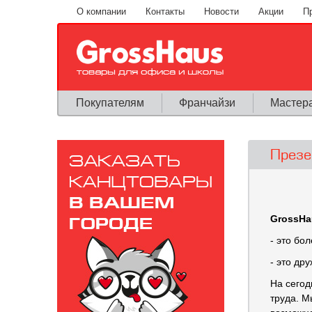
Перейти к основному содержанию
О компании
Контакты
Новости
Акции
П
Покупателям
Франчайзи
Мастер
Презе
GrossHa
- это бо
- это др
На сегод
труда. М