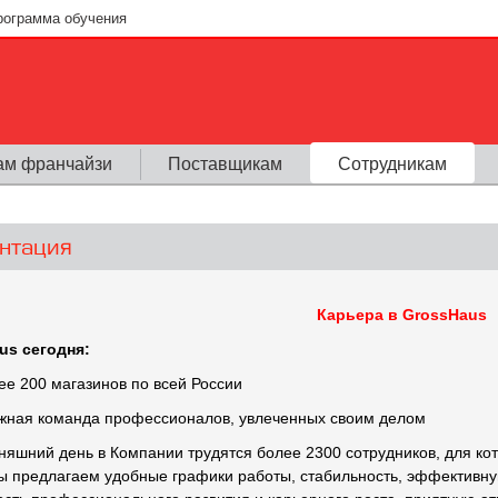
рограмма обучения
ам франчайзи
Поставщикам
Сотрудникам
нтация
Карьера в
GrossHaus
us
сегодня:
лее 200 магазинов по всей России
ужная команда профессионалов, увлеченных своим делом
няшний день в Компании трудятся более 2300 сотрудников, для к
ы предлагаем удобные графики работы, стабильность, эффективну