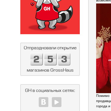
возможно
Отпраздновали открытие
магазинов GrossHaus
GH в социальных сетях:
Помимо к
продавц
города и